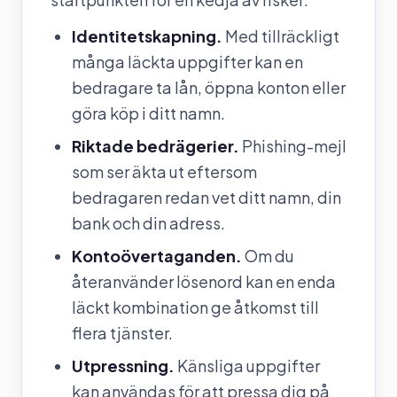
Identitetskapning.
Med tillräckligt
många läckta uppgifter kan en
bedragare ta lån, öppna konton eller
göra köp i ditt namn.
Riktade bedrägerier.
Phishing-mejl
som ser äkta ut eftersom
bedragaren redan vet ditt namn, din
bank och din adress.
Kontoövertaganden.
Om du
återanvänder lösenord kan en enda
läckt kombination ge åtkomst till
flera tjänster.
Utpressning.
Känsliga uppgifter
kan användas för att pressa dig på