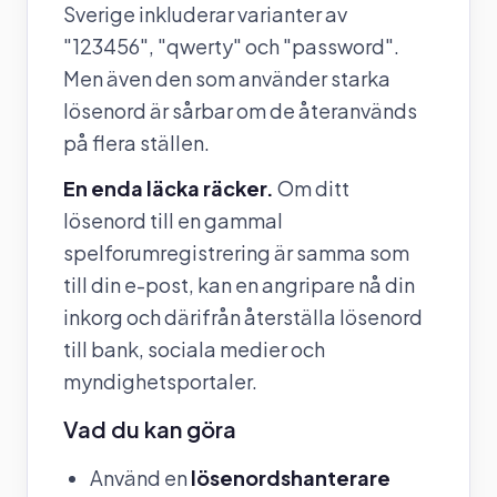
Sverige inkluderar varianter av
"123456", "qwerty" och "password".
Men även den som använder starka
lösenord är sårbar om de återanvänds
på flera ställen.
En enda läcka räcker.
Om ditt
lösenord till en gammal
spelforumregistrering är samma som
till din e-post, kan en angripare nå din
inkorg och därifrån återställa lösenord
till bank, sociala medier och
myndighetsportaler.
Vad du kan göra
Använd en
lösenordshanterare